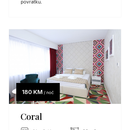
povratku.
180 KM
/ noć
Coral