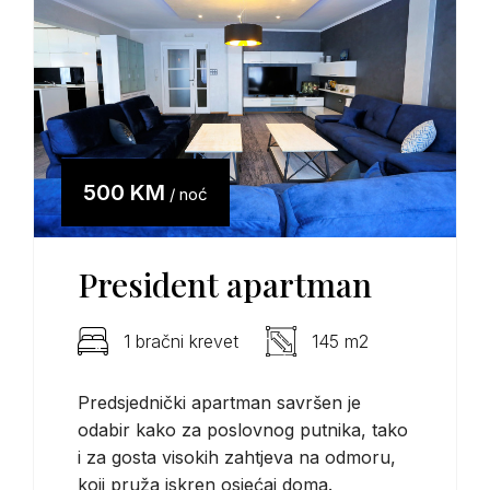
500 KM
/ noć
President apartman
1 bračni krevet
145 m2
Predsjednički apartman savršen je
odabir kako za poslovnog putnika, tako
i za gosta visokih zahtjeva na odmoru,
koji pruža iskren osjećaj doma.