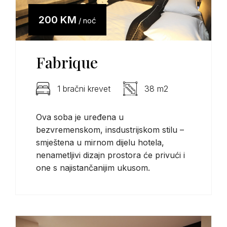
200 KM
/ noć
Fabrique
1 bračni krevet
38 m2
Ova soba je uređena u
bezvremenskom, insdustrijskom stilu –
smještena u mirnom dijelu hotela,
nenametljivi dizajn prostora će privući i
one s najistančanijim ukusom.