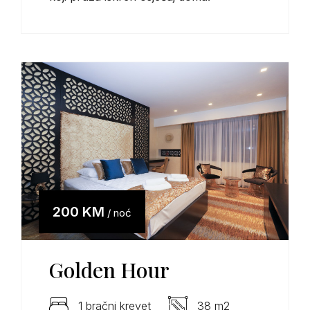
200 KM
/ noć
Golden Hour
1 bračni krevet
38 m2