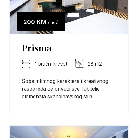
200 KM
/ noć
Prisma
1 bračni krevet
28 m2
Soba intimnog karaktera i kreativnog
rasporeda će privući sve ljubitelje
elemenata skandinavskog stila.