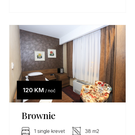
120 KM
/ noć
Brownie
1 single krevet
38 m2