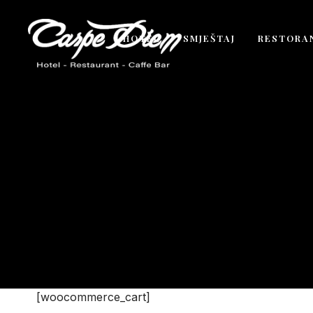
HOTEL
SMJEŠTAJ
RESTORA
[woocommerce_cart]